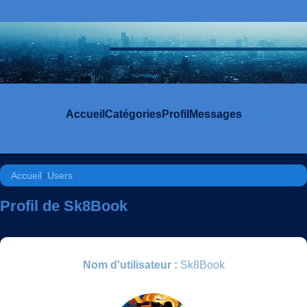
Accueil
Catégories
Profil
Messages
Accueil
>
Users
Profil de Sk8Book
Nom d'utilisateur :
Sk8Book