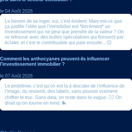
le 04 Août 2026
Le besoin de se loger, oui, c'est évident. Mais est-ce que
ça justifie l'idée que l'immobilier est *forcément* un
investissement qui ne peut que prendre de la valeur ? On
se retrouve avec des bulles spéculatives qui finissent par
éclater, et c'est le contribuable qui paie ensuite... 😕
Comment les anthocyanes peuvent-ils influencer
l'investissement immobilier ?
le 07 Août 2026
Le problème, c'est qu'on est là à discuter de l'influence de
l'image, du ressenti, des labels, sans pouvoir vraiment
chiffrer le truc. Sans data, on reste dans le vague. 🤷‍♂️ On
dirait qu'on tourne en rond. 🎠