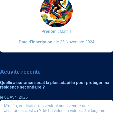
Prénom :
Mathis
Date d'inscription :
le 23 Novembre 2024
Activité récente
Quelle assurance serait la plus adaptée pour protéger ma
résidence secondaire ?
le 01 Avril 2026
M'enfin, on dirait qu'ils veulent nous vendre une
assurance, c'est ça ? 😂 La vidéo, la vidéo... J'ai toujours