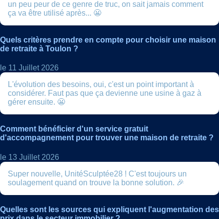
un peu peur de ce genre de truc, on sait jamais comment
ça va être utilisé après... 😬
Quels critères prendre en compte pour choisir une maison
de retraite à Toulon ?
le 11 Juillet 2026
L'évolution des besoins, oui, c'est un point important à
considérer. Faut pas que ça devienne une usine à gaz à
gérer ensuite. 😬
Comment bénéficier d'un service gratuit
d'accompagnement pour trouver une maison de retraite ?
le 13 Juillet 2026
Super nouvelle, UnitéSculptée28 ! C'est toujours un
soulagement quand on trouve la bonne solution. 🎉
Quelles sont les sources qui expliquent l'augmentation des
prix dans le secteur immobilier ?