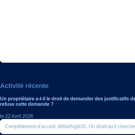
Activité récente
Un propriétaire a-t-il le droit de demander des justificatif
refuse cette demande ?
le 22 Avril 2026
Complètement d'accord, MétalAigle31. On dirait qu'il cherche