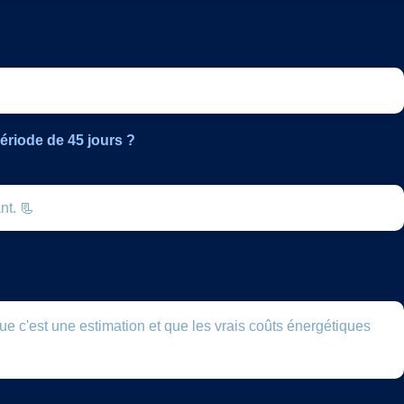
ériode de 45 jours ?
nt. 📃
ue c'est une estimation et que les vrais coûts énergétiques