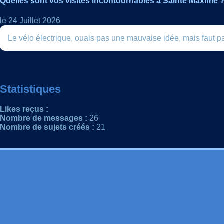
Quelles sont vos visites incontournables à Sainte Maxime 
le 24 Juillet 2026
Le vélo électrique, ouais pas une mauvaise idée, mais faut pa
Statistiques
Likes reçus :
Nombre de messages :
26
Nombre de sujets créés :
21