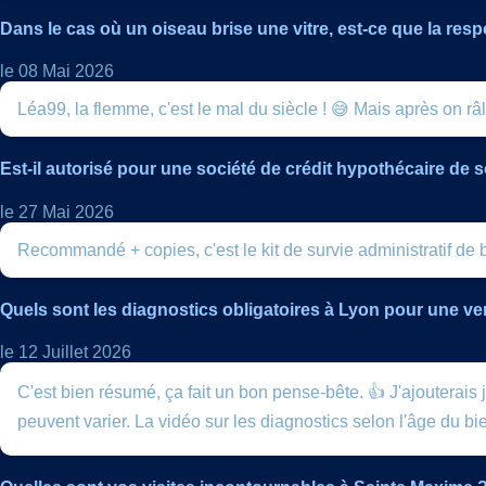
Dans le cas où un oiseau brise une vitre, est-ce que la resp
le 08 Mai 2026
Léa99, la flemme, c'est le mal du siècle ! 😅 Mais après on râl
Est-il autorisé pour une société de crédit hypothécaire d
le 27 Mai 2026
Recommandé + copies, c'est le kit de survie administratif de b
Quels sont les diagnostics obligatoires à Lyon pour une ve
le 12 Juillet 2026
C'est bien résumé, ça fait un bon pense-bête. 👍 J'ajouterais
peuvent varier. La vidéo sur les diagnostics selon l'âge du bie