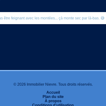
?
s être feignant avec les montées... çà monte sec par là-bas. 😅
© 2026 Immobilier Nievre. Tous droits réservés.
Accueil
Plan du site
À propos
Conditions d'utilisation