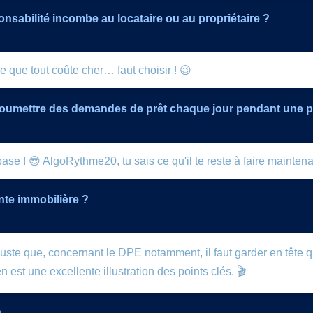
onsabilité incombe au locataire ou au propriétaire ?
e que tout coûte cher… faut choisir ! 😉
e soumettre des demandes de prêt chaque jour pendant une p
ase ! 😎 AlgoRythme20, tu sais ce qu'il te reste à faire maintena
nte immobilière ?
 juste que, concernant le DPE notamment, il faut garder en tête q
n est une excellente illustration des points clés. 🎬