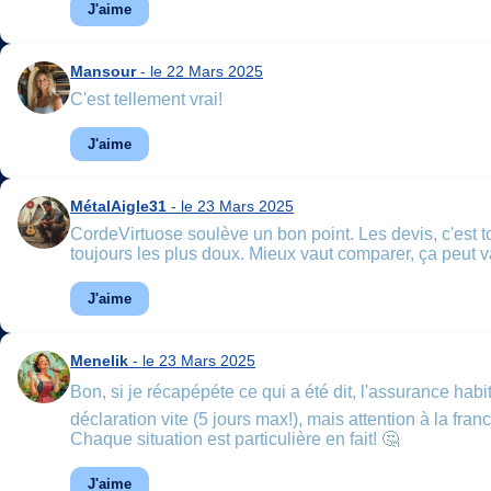
J'aime
Mansour
- le 22 Mars 2025
C'est tellement vrai!
J'aime
MétalAigle31
- le 23 Mars 2025
CordeVirtuose soulève un bon point. Les devis, c'est tou
toujours les plus doux. Mieux vaut comparer, ça peut v
J'aime
Menelik
- le 23 Mars 2025
Bon, si je récapépéte ce qui a été dit, l'assurance habi
déclaration vite (5 jours max!), mais attention à la fra
Chaque situation est particulière en fait! 🤔
J'aime