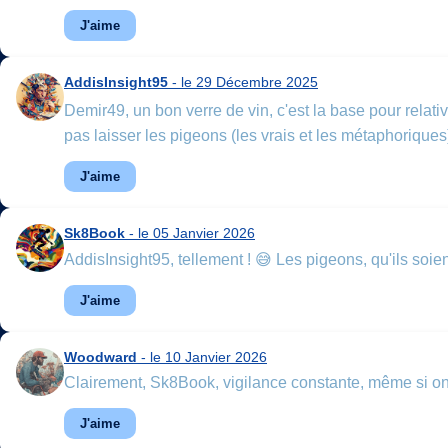
J'aime
AddisInsight95
- le 29 Décembre 2025
Demir49, un bon verre de vin, c'est la base pour relati
pas laisser les pigeons (les vrais et les métaphoriques
J'aime
Sk8Book
- le 05 Janvier 2026
AddisInsight95, tellement ! 😅 Les pigeons, qu'ils soien
J'aime
Woodward
- le 10 Janvier 2026
Clairement, Sk8Book, vigilance constante, même si on f
J'aime