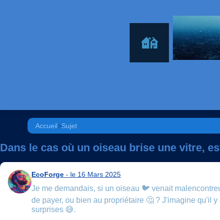
Accueil
>
Sujet
Dans le cas où un oiseau brise une vitre, es
EcoForge
- le 16 Mars 2025
Je me demandais, si un oiseau 🐦 venait malencontreus
de payer, ou bien au propriétaire 🤔 ? J'imagine qu'il y 
surprises 😅.