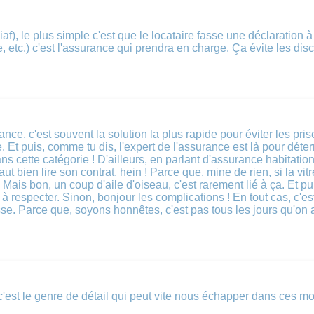
f), le plus simple c'est que le locataire fasse une déclaration à
, etc.) c'est l'assurance qui prendra en charge. Ça évite les disc
nce, c'est souvent la solution la plus rapide pour éviter les pri
e. Et puis, comme tu dis, l'expert de l'assurance est là pour dét
 cette catégorie ! D'ailleurs, en parlant d'assurance habitation,
ut bien lire son contrat, hein ! Parce que, mine de rien, si la vit
ais bon, un coup d'aile d'oiseau, c'est rarement lié à ça. Et puis
 à respecter. Sinon, bonjour les complications ! En tout cas, c'e
sse. Parce que, soyons honnêtes, c'est pas tous les jours qu'on 
'est le genre de détail qui peut vite nous échapper dans ces mo