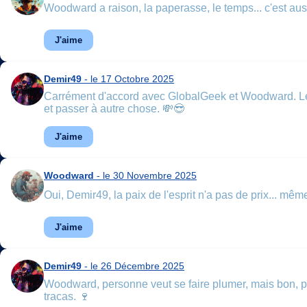
Woodward a raison, la paperasse, le temps... c'est auss
J'aime
Demir49
- le 17 Octobre 2025
Carrément d'accord avec GlobalGeek et Woodward. Le temp
et passer à autre chose. 💸😎
J'aime
Woodward
- le 30 Novembre 2025
Oui, Demir49, la paix de l'esprit n'a pas de prix... même 
J'aime
Demir49
- le 26 Décembre 2025
Woodward, personne veut se faire plumer, mais bon, parf
tracas. 🍷