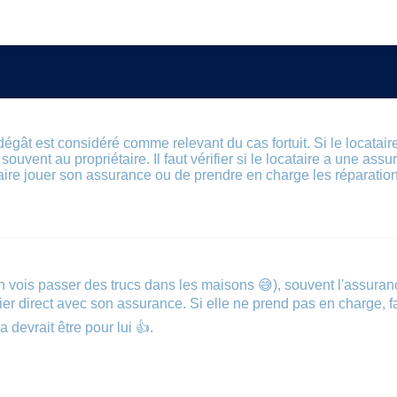
gât est considéré comme relevant du cas fortuit. Si le locataire a
souvent au propriétaire. Il faut vérifier si le locataire a une as
 faire jouer son assurance ou de prendre en charge les réparatio
'en vois passer des trucs dans les maisons 😅), souvent l'assuran
fier direct avec son assurance. Si elle ne prend pas en charge, fa
 devrait être pour lui 👍.