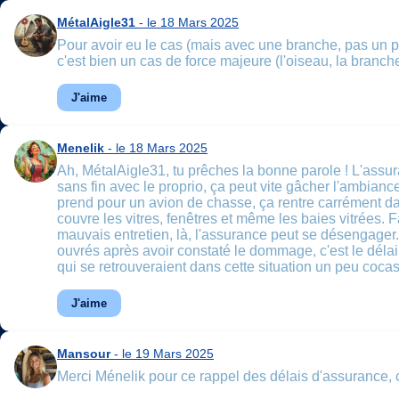
MétalAigle31
- le 18 Mars 2025
Pour avoir eu le cas (mais avec une branche, pas un pia
c'est bien un cas de force majeure (l'oiseau, la branche
J'aime
Menelik
- le 18 Mars 2025
Ah, MétalAigle31, tu prêches la bonne parole ! L'assura
sans fin avec le proprio, ça peut vite gâcher l'ambianc
prend pour un avion de chasse, ça rentre carrément dans
couvre les vitres, fenêtres et même les baies vitrées. Fa
mauvais entretien, là, l'assurance peut se désengager. M
ouvrés après avoir constaté le dommage, c'est le délai
qui se retrouveraient dans cette situation un peu coca
J'aime
Mansour
- le 19 Mars 2025
Merci Ménelik pour ce rappel des délais d'assurance, c