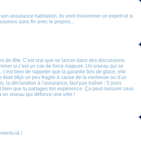
 son assurance habitation. Ils vont missionner un expert et si
ussions sans fin avec le proprio...
ses de tête. C'est vrai que se lancer dans des discussions
erminer si c'est un cas de force majeure. Un oiseau qui se
 c'est bien de rappeler que la garantie bris de glace, elle
re était déjà un peu fragile à cause de la vieillesse ou d'un
, la déclaration à l'assurance, faut pas traîner : 5 jours
st bien que tu partages ton expérience. Ça peut rassurer ceux
a un oiseau qui défonce une vitre !
ments-là !