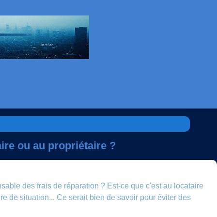
ire ou au propriétaire ?
able des frais de réparation ? Est-ce que c'est au locataire
re de situation... Ce serait bien de savoir pour éviter des