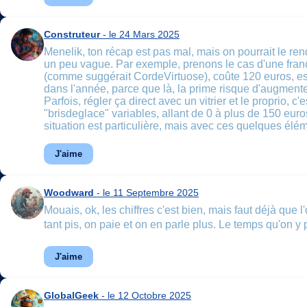
Construteur
- le 24 Mars 2025
Menelik, ton récap est pas mal, mais on pourrait le re
un peu vague. Par exemple, prenons le cas d'une franc
(comme suggérait CordeVirtuose), coûte 120 euros, est-
dans l'année, parce que là, la prime risque d'augmenter 
Parfois, régler ça direct avec un vitrier et le proprio, 
"brisdeglace" variables, allant de 0 à plus de 150 euro
situation est particulière, mais avec ces quelques élé
J'aime
Woodward
- le 11 Septembre 2025
Mouais, ok, les chiffres c'est bien, mais faut déjà que l
tant pis, on paie et on en parle plus. Le temps qu'on y p
J'aime
GlobalGeek
- le 12 Octobre 2025