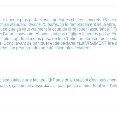
ndre encore plus parlant avec quelques chiffres concrets. Parce 
hise standard, disons 75 euros. Si le remplacement de la vitre,
ce que ça vaut vraiment le coup de faire jouer l'assurance ? Fau
l'année suivante. Et puis, faut pas négliger le temps passé. Entre
c'est plus rapide et moins prise de tête. Enfin, un dernier truc : 
s. Donc, avant de paniquer et de déclarer, faut VRAIMENT lire so
ments, on peut prendre une décision plus éclairée.
'oiseau laisse une facture. 🙄 Parce qu'en vrai, si c'est plus che
asse, ça compte aussi. 🕰️ J'ai pas que ça à faire. Faut voir l'in