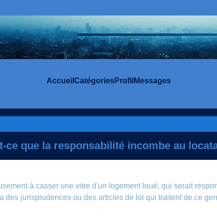
Accueil
Catégories
Profil
Messages
t-ce que la responsabilité incombe au locata
ement à casser une vitre d'un logement loué, qui serait respons
a des jurisprudences ou des articles de loi qui traitent de ce gen