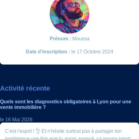
Prénom :
Moussa
Date d'inscription :
le 17 Octobre 2024
Activité récente
Quels sont les diagnostics obligatoires à Lyon pour une
vente immobilière ?
le 16 Mai 2026
C'est l'esprit ! 👌 Et n'hésite surtout pas à partager ton
expérience une fois que tu auras avancé, ça pourra servir