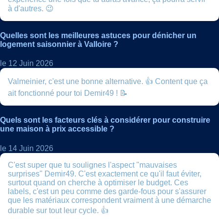
à d'autres. 😉
Quelles sont les meilleures astuces pour dénicher un
logement saisonnier à Valloire ?
le 12 Juin 2026
Valmeinier, c'est une bonne alternative. 👍 Content que ça
ait fonctionné pour toi Demir49 ! 📝
Quels sont les facteurs clés à considérer pour construire
une maison à prix accessible ?
le 14 Juin 2026
C'est super que tu soulignes l'aspect "mauvaises
surprises" Demir49. C'est exactement ce qu'il faut éviter,
surtout quand on cherche à optimiser le budget. Ces
labels, c'est un peu comme des garde-fous pour s'assurer
que les matériaux correspondent vraiment à une démarche
durable sur tout leur cycle. 👍