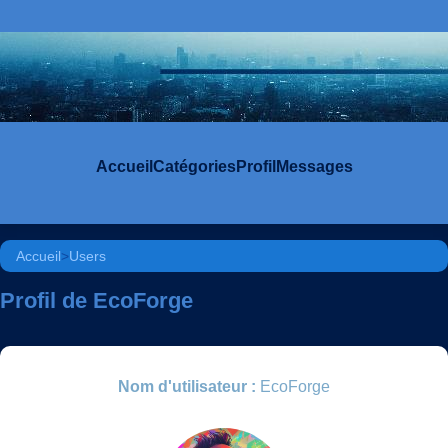
Accueil
Catégories
Profil
Messages
Accueil
>
Users
Profil de EcoForge
Nom d'utilisateur :
EcoForge