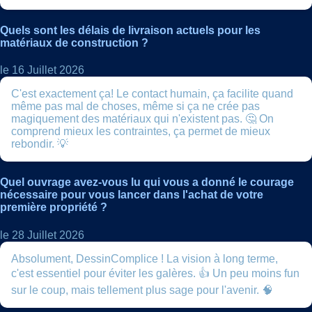
Quels sont les délais de livraison actuels pour les
matériaux de construction ?
le 16 Juillet 2026
C'est exactement ça! Le contact humain, ça facilite quand
même pas mal de choses, même si ça ne crée pas
magiquement des matériaux qui n'existent pas. 🤔 On
comprend mieux les contraintes, ça permet de mieux
rebondir. 💡
Quel ouvrage avez-vous lu qui vous a donné le courage
nécessaire pour vous lancer dans l'achat de votre
première propriété ?
le 28 Juillet 2026
Absolument, DessinComplice ! La vision à long terme,
c'est essentiel pour éviter les galères. 👍 Un peu moins fun
sur le coup, mais tellement plus sage pour l'avenir. 🧠