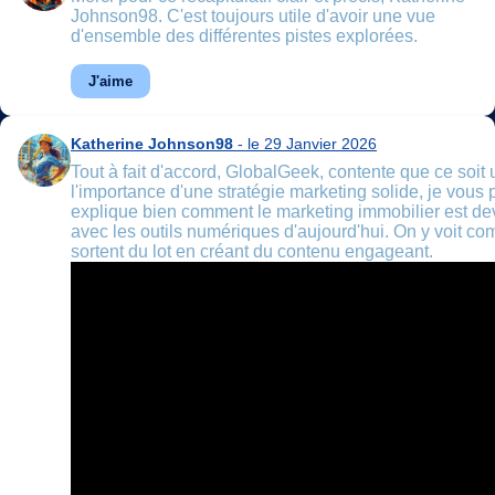
Johnson98. C'est toujours utile d'avoir une vue
d'ensemble des différentes pistes explorées.
J'aime
Katherine Johnson98
- le 29 Janvier 2026
Tout à fait d'accord, GlobalGeek, contente que ce soit ut
l'importance d'une stratégie marketing solide, je vous 
explique bien comment le marketing immobilier est dev
avec les outils numériques d'aujourd'hui. On y voit c
sortent du lot en créant du contenu engageant.