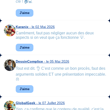
clé ! 🏠💻
J'aime
Karanix
- le 02 Mai 2026
Carrément, faut pas négliger aucun des deux
aspects si on veut que ça fonctionne 💡.
J'aime
DessinComplice
- le 05 Mai 2026
Tout est dit. 👌 C'est comme un bon procès, faut des
arguments solides ET une présentation impeccable.
⚖️
J'aime
GlobalGeek
- le 07 Juillet 2026
Yep, ça confirme que le contenu de qualité, c'est la