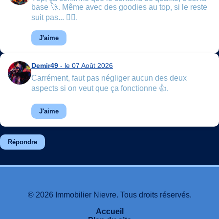
base 🚀. Même avec des goodies au top, si le reste
suit pas... 🤷‍♂️.
J'aime
Demir49
- le 07 Août 2026
Carrément, faut pas négliger aucun des deux
aspects si on veut que ça fonctionne 👍.
J'aime
Répondre
© 2026 Immobilier Nievre. Tous droits réservés.
Accueil