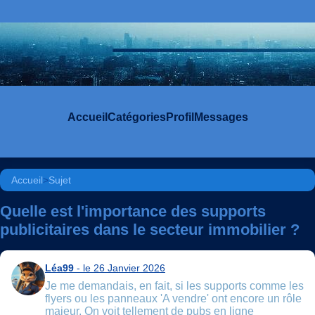
Accueil
Catégories
Profil
Messages
Accueil
>
Sujet
Quelle est l'importance des supports
publicitaires dans le secteur immobilier ?
Léa99
- le 26 Janvier 2026
Je me demandais, en fait, si les supports comme les
flyers ou les panneaux 'A vendre' ont encore un rôle
majeur. On voit tellement de pubs en ligne