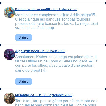
Katherine Johnson98
- le 21 Mars 2025
Merci pour ce complément d'info AddisInsight95.
C'est clair que les banques sont pas toujours
pressées de faire baisser les taux... La négo, c'est
vraiment la clé du coup.
J'aime
AlgoRythme20
- le 23 Août 2025
Absolument Katherine, la négo est primordiale. Il
faut les titiller un peu pour qu'elles bougent. 💼 Et
comparer les offres, c'est la base d'une gestion
saine de projet ! 👍
J'aime
MétalAigle31
- le 08 Septembre 2025
Tout à fait, faut pas se gêner pour faire le tour des
banques et bien comparer, c'est leur job de nous