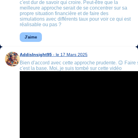
c'est dur de savoir qui croire. Peut-être que la
meilleure approche serait de se concentrer sur sa
propre situation financière et de faire des
simulations avec différents taux pour voir ce qui est
réalisable ou pas ?
J'aime
AddisInsight95
- le 17 Mars 2025
Bien d'accord avec cette approche prudente. 😉 Faire 
c'est la base. Moi, je suis tombé sur cette vidéo