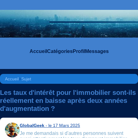
Accueil
Catégories
Profil
Messages
Accueil
>
Sujet
Les taux d'intérêt pour l'immobilier sont-ils
réellement en baisse après deux années
d'augmentation ?
GlobalGeek
- le 17 Mars 2025
Je me demandais si d'autres personnes suivent