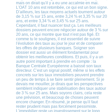
mais on dirait qu'il y a eu une accalmie en mai.
L'OAT 10 ans est retombée, ce qui est un bon signe.
D'ailleurs, les taux moyens actuels tournent autour
de 3,15 % sur 15 ans, entre 3,24 % et 3,35 % sur 20
ans, et entre 3,34 % et 3,45 % sur 25 ans.
Cependant, il faut nuancer tout ça. Les meilleurs
dossiers peuvent encore négocier autour de 3 % sur
20 ans, ce qui montre que tout n'est pas figé. Et
comme tu le soulignes, il est essentiel de suivre
l'évolution des taux au jour le jour et de comparer
les offres de plusieurs banques. Soigner son
dossier est aussi un élément fondamental pour
obtenir les meilleures conditions. Et puis, il y a un
autre point important à prendre en compte : la
Banque Centrale Européenne a baissé son taux
directeur. C'est un signal positif, même si les effets
concrets sur les taux immobiliers peuvent prendre
un peu de temps à se faire sentir pleinement. Si je
devais me mouiller, je dirais que les perspectives
semblent indiquer une stabilisation des taux autour
de 3 % sur 25 ans. Mais soyons clairs, cela reste
une prévision, et beaucoup de choses peuvent
encore changer. En résumé, je pense qu'il faut
rester prudent mais pas forcément pessimiste.
L'immobilier reste un investissement sur le long